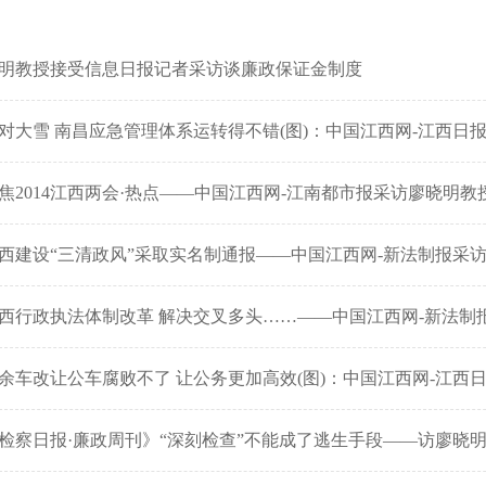
明教授接受信息日报记者采访谈廉政保证金制度
对大雪 南昌应急管理体系运转得不错(图)：中国江西网-江西日
焦2014江西两会·热点——中国江西网-江南都市报采访廖晓明教
西建设“三清政风”采取实名制通报——中国江西网-新法制报采
西行政执法体制改革 解决交叉多头……——中国江西网-新法制
余车改让公车腐败不了 让公务更加高效(图)：中国江西网-江西
检察日报·廉政周刊》“深刻检查”不能成了逃生手段——访廖晓