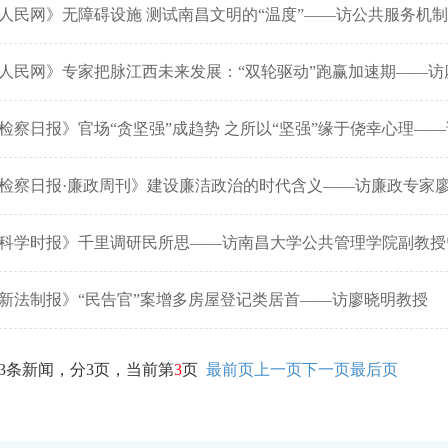
人民网》无障碍设施 测试南昌文明的“温度”——访公共服务机
人民网》专家把脉江西未来发展：“双轮驱动”跑赢加速期——访
检察日报》官场“贪坚强”成趋势 之所以“坚强”缘于侥幸心理—
检察日报·廉政周刊》建设廉洁政治的时代含义——访廉政专家
科学时报》千里调研民所思——访南昌大学公共管理学院副教授
新法制报》“民告官”案增多房屋登记类居首——访廖晓明教授
53条新闻，分3页，当前第
3
页
最前页
上一页
下一页
最后页